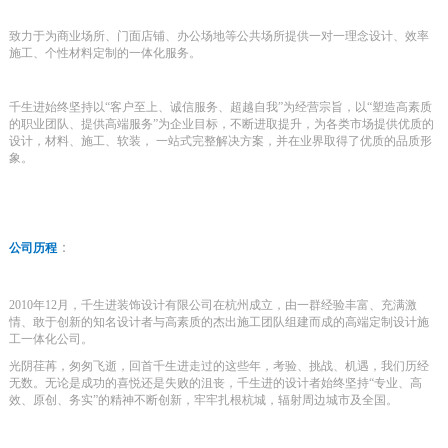
致力于为商业场所、门面店铺、办公场地等公共场所提供一对一理念设计、效率
施工、个性材料定制的一体化服务。
千生进始终坚持以“客户至上、诚信服务、超越自我”为经营宗旨，以“塑造高素质
的职业团队、提供高端服务”为企业目标，不断进取提升，为各类市场提供优质的
设计，材料、施工、软装， 一站式完整解决方案，并在业界取得了优质的品质形
象。
：
公司历程
2010年12月，千生进装饰设计有限公司在杭州成立，由一群经验丰富、充满激
情、敢于创新的知名设计者与高素质的杰出施工团队组建而成的高端定制设计施
工一体化公司。
光阴荏苒，匆匆飞逝，回首千生进走过的这些年，考验、挑战、机遇，我们历经
无数。无论是成功的喜悦还是失败的沮丧，千生进的设计者始终坚持“专业、高
效、原创、务实”的精神不断创新，牢牢扎根杭城，辐射周边城市及全国。