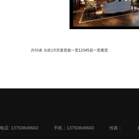
律师事务所
工装案例
共50条 当前1/5页
首页
前一页
1
2
3
4
5
后一页
尾页
电话: 13750848660
手机：13750848660
传真：